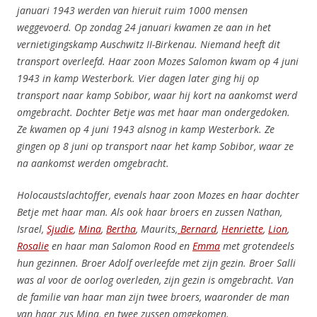
januari 1943 werden van hieruit ruim 1000 mensen
weggevoerd.
Op zondag 24 januari kwamen ze aan in het
vernietigingskamp Auschwitz II-Birkenau. Niemand heeft dit
transport overleefd. Haar zoon
Mozes Salomon kwam op 4 juni
1943 in kamp Westerbork. Vier dagen later ging hij op
transport naar kamp Sobibor, waar hij kort na aankomst werd
omgebracht. Dochter Betje was met haar man ondergedoken.
Ze kwamen op 4 juni 1943 alsnog in kamp Westerbork. Ze
gingen op 8 juni op transport naar het kamp Sobibor, waar ze
na aankomst werden omgebracht.
Holocaustslachtoffer, evenals haar zoon Mozes en haar dochter
Betje met haar man. Als ook haar broers en zussen Nathan,
Israel,
Sjudie
,
Mina
,
Bertha
, Maurits,
Bernard
,
Henriette
,
Lion
,
Rosalie
en haar man Salomon Rood en
Emma
met grotendeels
hun gezinnen. Broer Adolf overleefde met zijn gezin. Broer Salli
was al voor de oorlog overleden, zijn gezin is omgebracht.
Van
de familie van haar man zijn twee broers, waaronder de man
van haar zus Mina, en twee zussen omgekomen.