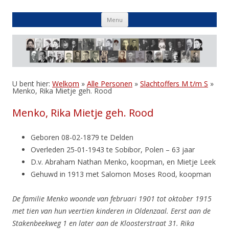
Skip
Menu
to
content
U bent hier:
Welkom
»
Alle Personen
»
Slachtoffers M t/m S
»
Menko, Rika Mietje geh. Rood
Menko, Rika Mietje geh. Rood
Geboren 08-02-1879 te Delden
Overleden 25-01-1943 te Sobibor, Polen – 63 jaar
D.v. Abraham Nathan Menko, koopman, en Mietje Leek
Gehuwd in 1913 met Salomon Moses Rood, koopman
De familie Menko woonde van februari 1901 tot oktober 1915
met tien van hun veertien kinderen in Oldenzaal. Eerst aan de
Stakenbeekweg 1 en later aan de Kloosterstraat 31. Rika