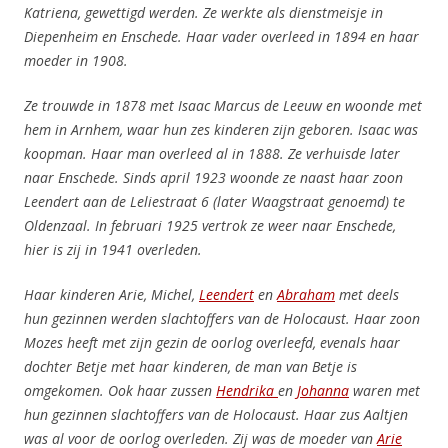
Katriena, gewettigd werden. Ze werkte als dienstmeisje in
Diepenheim en Enschede. Haar vader overleed in 1894 en haar
moeder in 1908.
Ze trouwde in 1878 met Isaac Marcus de Leeuw en woonde met
hem in Arnhem, waar hun zes kinderen zijn geboren. Isaac was
koopman. Haar man overleed al in 1888. Ze verhuisde later
naar Enschede. Sinds april 1923 woonde ze naast haar zoon
Leendert aan de Leliestraat 6 (later Waagstraat genoemd) te
Oldenzaal. In februari 1925 vertrok ze weer naar Enschede,
hier is zij in 1941 overleden.
Haar kinderen Arie, Michel,
Leendert
en
Abraham
met deels
hun gezinnen werden slachtoffers van de Holocaust. Haar zoon
Mozes heeft met zijn gezin de oorlog overleefd, evenals haar
dochter Betje met haar kinderen, de man van Betje is
omgekomen. Ook haar zussen
Hendrika
en
Johanna
waren met
hun gezinnen slachtoffers van de Holocaust. Haar zus Aaltjen
was al voor de oorlog overleden. Zij was de moeder van
Arie