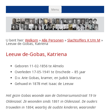
Skip
Menu
to
content
U bent hier:
Welkom
»
Alle Personen
»
Slachtoffers K t/m M
»
Leeuw de-Gobas, Katriena
Leeuw de-Gobas, Katriena
Geboren 11-02-1856 te Almelo
Overleden 17-05-1941 te Enschede – 85 jaar
D.v. Arie Gobas, kramer, en Judick Marcus
Gehuwd in 1878 met Isaac de Leeuw
Het gezin Gobas woonde aan de Ootmarsumsestraat 19 te
Oldenzaal. Ze woonden sinds 1861 in Oldenzaal. De ouders
trouwden in 1864, waarbij de oudste kinderen, waaronder