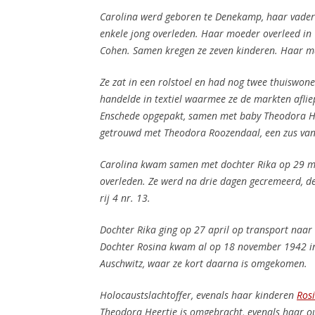
Carolina werd geboren te Denekamp, haar vader 
enkele jong overleden. Haar moeder overleed i
Cohen. Samen kregen ze zeven kinderen. Haar m
Ze zat in een rolstoel en had nog twee thuiswo
handelde in textiel waarmee ze de markten afliep
Enschede opgepakt, samen met baby Theodora He
getrouwd met Theodora Roozendaal, een zus va
Carolina kwam samen met dochter Rika op 29 ma
overleden. Ze werd na drie dagen gecremeerd, de 
rij 4 nr. 13.
Dochter Rika ging op 27 april op transport naa
Dochter Rosina kwam al op 18 november 1942 i
Auschwitz, waar ze kort daarna is omgekomen.
Holocaustslachtoffer, evenals haar kinderen
Ros
Theodora Heertje is omgebracht, evenals haar o