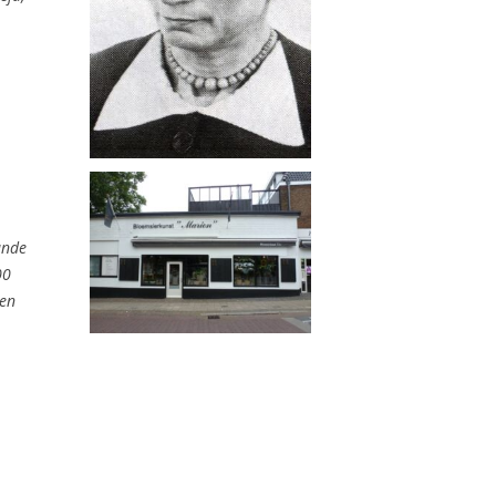
ande
00
den