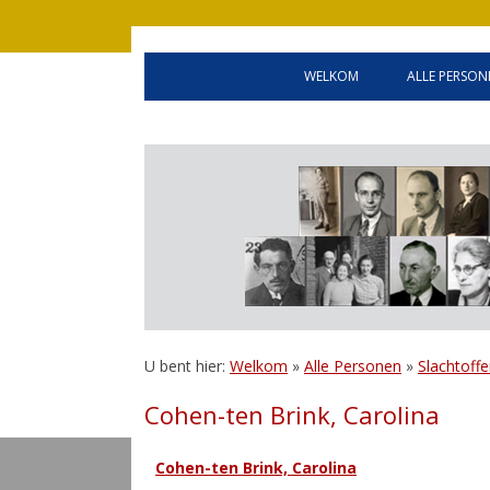
WELKOM
ALLE PERSON
WELCOME
OLDENZA
HANDLEIDING
GEALLIE
BEVRIJD
INWONER
U bent hier:
Welkom
»
Alle Personen
»
Slachtoffe
Cohen-ten Brink, Carolina
Cohen-ten Brink, Carolina