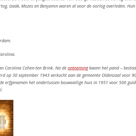
rtog, Izaäk, Mozes en Benjamin waren al voor de oorlog overleden. Hun
erdam.
arolina.
an Carolina Cohen-ten Brink. Na de
ontneming
kwam h
e
t pand – besta
 werd op 30 september 1943 verkocht aan de gemeente Oldenzaal voor 9
 de erfgenamen het ondertussen bouwvallige huis in 1951 voor 500 gul
l.