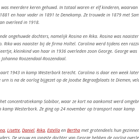
was meerdere keren gehuwd. In totaal waren er elf kinderen, waarvan 
n 1881 en haar vader in 1891 te Denekamp. Ze trouwde in 1879 met Sa
an overleed in 1918.
nende ongehuwde dochters, namelijk Rosina en Rika. Rosina
was naaister
. Rika was naaister bij de firma Holtel. Carolina
werd tijdens een razzi
ertje, kleinkind van haar in 1936 overleden zoon George. George was
n Johanna Roozendaal-Roozendaal.
art 1943 in kamp Westerbork terecht. Carolina is daar een week later
urn is na de oorlog bijgezet op de Joodse Begraafplaats te Diemen, vel
r het concentratiekamp Sobibor, waar ze kort na aankomst werd omgebr
n kamp Westerbork. Ze ging op 24 november op transport naar kamp
ina
,
Lisette
,
Daniel
,
Rika
,
Estella
en
Bertha
met grotendeels hun gezinne
uders. De vrouw en jongste dochter van George hebben de oorlog overle