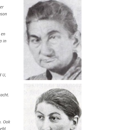
er
mson
 en
a in
d U,
acht.
n. Ook
efd,