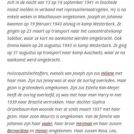
zich in de nacht van 13 op 14 september 1941 in Enschede
moest melden in verband met represaillemaatregelen. Hij is na
enkele weken in Mauthausen
omgekomen.
Joseph en Johanna
kwamen op 19 februari 1943 alsnog in kamp Westerbork. Ze
gingen op 23 maart op transport naar het concentratiekamp
Sobibor, waar ze kort na aankomst werden omgebracht. Ook
Emma kwam op 26 augustus 1943 in kamp Westerbork. Ze ging
op 31 augustus op transport naar kamp Auschwitz, waar ze na
aankomst werd omgebracht.
Holocaustslachtoffers, evenals van Joseph zijn zus
Hélene
met
haar man. Zijn zus Jenny was al voor de oorlog overleden. Haar
gezin is grotendeels omgekomen. Zijn zus Estella Kan-Meijer
heeft de oorlog overleefd, zij was met haar man Harry in mei
1939 naar Brazilië vertrokken. Haar dochter Sophia
Grünebaum-Kan woonde hier al sinds maart 1937 met haar
gezin. Haar zoon Maurits is omgekomen. Van de familie van
Johanna zijn haar
vader
, haar broer
Heijman
en haar zussen
Bernardina
en
Hennij
omgekomen. Haar zussen
Rosa, Lea,