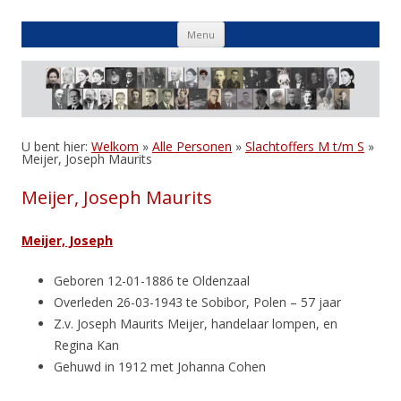
Skip
Menu
to
content
U bent hier:
Welkom
»
Alle Personen
»
Slachtoffers M t/m S
»
Meijer, Joseph Maurits
Meijer, Joseph Maurits
Meijer, Joseph
Geboren 12-01-1886 te Oldenzaal
Overleden 26-03-1943 te Sobibor, Polen – 57 jaar
Z.v. Joseph Maurits Meijer, handelaar lompen, en
Regina Kan
Gehuwd in 1912 met Johanna Cohen