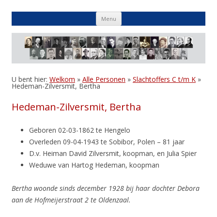
Skip
Menu
to
content
U bent hier:
Welkom
»
Alle Personen
»
Slachtoffers C t/m K
»
Hedeman-Zilversmit, Bertha
Hedeman-Zilversmit, Bertha
Geboren 02-03-1862 te Hengelo
Overleden 09-04-1943 te Sobibor, Polen – 81 jaar
D.v. Heiman David Zilversmit, koopman, en Julia Spier
Weduwe van Hartog Hedeman, koopman
Bertha woonde sinds december 1928 bij haar dochter Debora
aan de Hofmeijerstraat 2 te Oldenzaal.