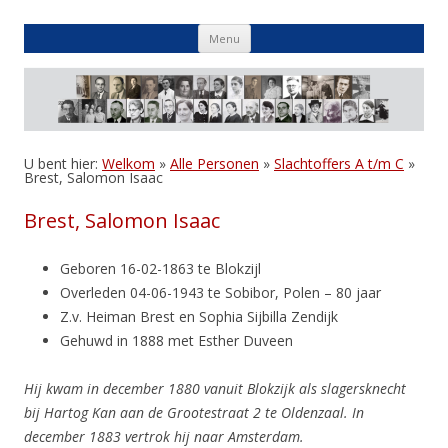
Skip
Menu
to
content
U bent hier:
Welkom
»
Alle Personen
»
Slachtoffers A t/m C
»
Brest, Salomon Isaac
Brest, Salomon Isaac
Geboren 16-02-1863 te Blokzijl
Overleden 04-06-1943 te Sobibor, Polen – 80 jaar
Z.v. Heiman Brest en Sophia Sijbilla Zendijk
Gehuwd in 1888 met Esther Duveen
Hij kwam in december 1880 vanuit Blokzijk als slagersknecht
bij Hartog Kan aan de Grootestraat 2 te Oldenzaal. In
december 1883 vertrok hij naar Amsterdam.