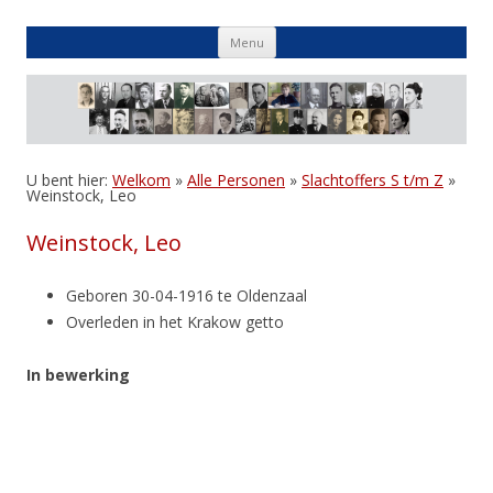
Skip
Menu
to
content
U bent hier:
Welkom
»
Alle Personen
»
Slachtoffers S t/m Z
»
Weinstock, Leo
Weinstock, Leo
Geboren 30-04-1916 te Oldenzaal
Overleden in het Krakow getto
In bewerking