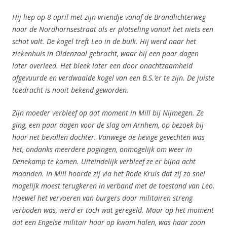
Hij liep op 8 april met zijn vriendje vanaf de Brandlichterweg
naar de Nordhornsestraat als er plotseling vanuit het niets een
schot valt. De kogel treft Leo in de buik. Hij werd naar het
ziekenhuis in Oldenzaal gebracht, waar hij een paar dagen
later overleed. Het bleek later een door onachtzaamheid
afgevuurde en verdwaalde kogel van een B.S.’
er te zijn. De juiste
toedracht is nooit bekend geworden.
Zijn moeder verbleef op dat moment in Mill bij Nijmegen. Ze
ging, een paar dagen voor de slag om Arnhem, op bezoek bij
haar net bevallen dochter. Vanwege de hevige gevechten was
het, ondanks meerdere pogingen, onmogelijk om weer in
Denekamp te komen. Uiteindelijk verbleef ze er bijna acht
maanden. In Mill hoorde zij via het Rode Kruis dat zij zo snel
mogelijk moest terugkeren in verband met de toestand van Leo.
Hoewel het vervoeren van burgers door militairen streng
verboden was, werd er toch wat geregeld. Maar op het moment
dat een Engelse militair haar op kwam halen, was haar zoon