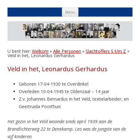
Skip
Menu
to
content
U bent hier:
Welkom
»
Alle Personen
»
Slachtoffers S t/m Z
»
Veld in het, Leonardus Gerhardus
Veld in het, Leonardus Gerhardus
Geboren 17-04-1930 te Overdinkel
Overleden 10-04-1945 te Oldenzaal – 14 jaar
Z.v. Johannes Bernardus in het Veld, textielarbeider, en
Geertruida Poorthuis
Het gezin in het Veld woonde sinds april 1939 aan de
Brandlichterweg 22 te Denekamp.
Leo was de jongste van de
vijf kinderen.