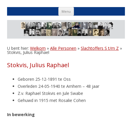
Skip
Menu
to
content
U bent hier:
Welkom
»
Alle Personen
»
Slachtoffers S t/m Z
»
Stokvis, Julius Raphael
Stokvis, Julius Raphael
Geboren 25-12-1891 te Oss
Overleden 24-05-1940 te Arnhem – 48 jaar
Z.v. Raphael Stokvis en Jule Swabe
Gehuwd in 1915 met Rosalie Cohen
In bewerking