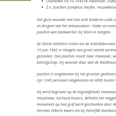
Overleden 09-10-1943 te Hannover, Duits
Z.v. Joachim Josephus Sleijfer, muzieklera
Het gezin woonde met hun acht kinderen sinds o
en dirigent van het Antoniuskoor. Vader en moed
Joachim was bankwerker bij Stork in Hengelo.
De Duitse bezetters eisten via de arbeidsbureau
13 juni 1942 in Hengelo een groot aantal werk
gezonden. Ook Joachim moest naar Hannover, waa
ballingschap. Hij woonde daar aan de Waldhaus
Joachim is omgekomen bij het grootste geallieer
zijn 1245 personen omgekomen en 4000 huizen v
Hij werd begraven op de begraafplaats Hannover
Hesselman, Gerhard Kosters, Wilhelm ten Heggel
monument op hun graf werd geschonken door de
Herman Olbertz kwam om bij hetzelfde bombar