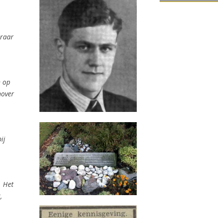
eraar
n op
nover
ij
. Het
,