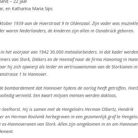
land – 22 jaar
ar, en Katharina Maria Sips
ktober 1939 aan de Haerstraat 9 te Oldenzaal. Zijn vader was muziekl
er waren Nederlanders, de kinderen zijn allen in Osnabrück geboren.
s in het voorjaar van 1942 30.000 metaalarbeiders. In dat kader werde
nemers van Stork, Dikkers en de Heemaf naar de firma Hanomag in Han
r hij zich opwierp als leider en vertrouwensman van de Storkianen in
enstrasse 1 te Hannover.
de bombardement dat Hannover tijdens de oorlog heeft getroffen. Hierb
olledig vernield. Een kwart miljoen mensen werden dakloos.
-Seelhorst. Hij is samen met de Hengeloërs Herman Olbertz, Hendrik
er en Herman Roolvink herbegraven in een gezamenlijk graf te Hengelo
 ex-Hannoveranen van Stork. Allen zijn omgekomen in en om Hannover
dement.