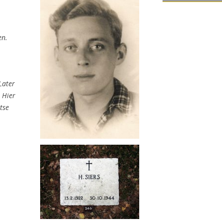
en.
Later
 Hier
tse