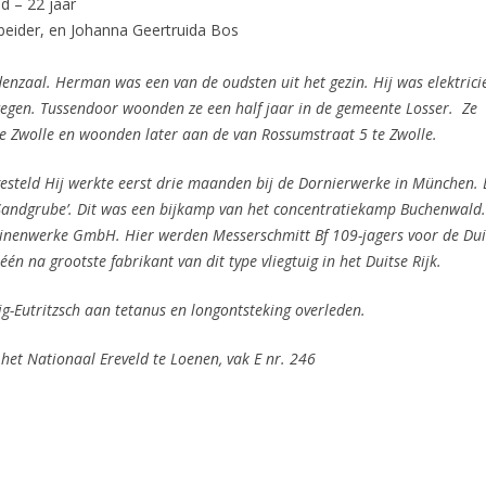
d – 22 jaar
beider, en Johanna Geertruida Bos
nzaal. Herman was een van de oudsten uit het gezin. Hij was elektrici
wegen. Tussendoor woonden ze een half jaar in de gemeente Losser. Ze
te Zwolle en woonden later aan de van Rossumstraat 5 te Zwolle.
esteld Hij werkte eerst drie maanden bij de Dornierwerke in München. 
er Sandgrube’. Dit was een bijkamp van het concentratiekamp Buchenwald.
chinenwerke GmbH.
Hier werden Messerschmitt Bf 109-jagers voor de Dui
n na grootste fabrikant van dit type vliegtuig in het Duitse Rijk.
ig-Eutritzsch aan tetanus en longontsteking overleden.
het Nationaal Ereveld te Loenen, vak E nr. 246