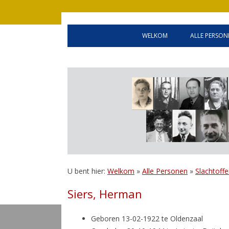
WELKOM
ALLE PERSON
WELCOME
OLDENZA
HANDLEIDING
GEALLIE
BEVRIJD
INWONER
U bent hier:
Welkom
»
Alle Personen
»
Slachtoffe
Siers, Herman
Geboren 13-02-1922 te Oldenzaal