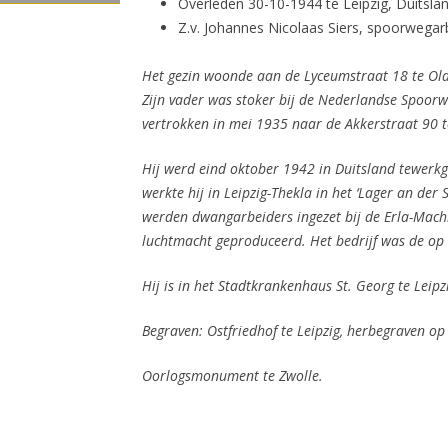
Overleden 30-10-1944 te Leipzig, Duitslan
Z.v. Johannes Nicolaas Siers, spoorwegar
Het gezin woonde aan de Lyceumstraat 18 te Olde
Zijn vader was stoker bij de Nederlandse Spoor
vertrokken in mei 1935 naar de Akkerstraat 90 
Hij werd eind oktober 1942 in Duitsland tewerkg
werkte hij in Leipzig-Thekla in het ‘Lager an d
werden dwangarbeiders ingezet bij de Erla-Ma
luchtmacht geproduceerd. Het bedrijf was de op éé
Hij is in het Stadtkrankenhaus St. Georg te Leipz
Begraven: Ostfriedhof te Leipzig,
herbegraven op 
Oorlogsmonument te Zwolle.