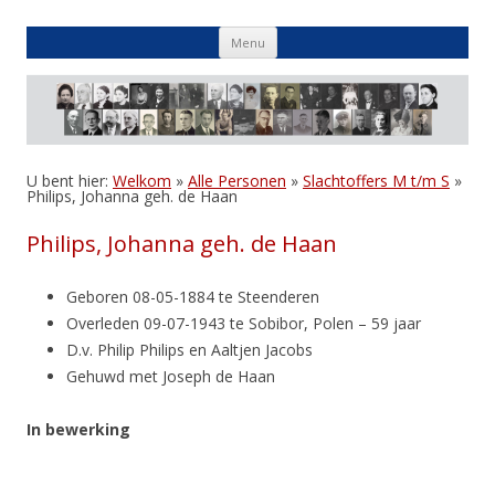
Skip
Menu
to
content
U bent hier:
Welkom
»
Alle Personen
»
Slachtoffers M t/m S
»
Philips, Johanna geh. de Haan
Philips, Johanna geh. de Haan
Geboren 08-05-1884 te Steenderen
Overleden 09-07-1943 te Sobibor, Polen – 59 jaar
D.v. Philip Philips en Aaltjen Jacobs
Gehuwd met Joseph de Haan
In bewerking