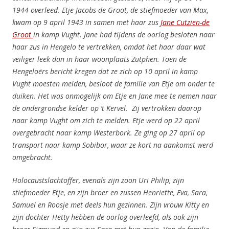
1944 overleed. Etje Jacobs-de Groot, de stiefmoeder van Max,
kwam op 9 april 1943 in samen met haar zus
Jane Cutzien-de
Groot
in kamp Vught. Jane had tijdens de oorlog besloten naar
haar zus in Hengelo te vertrekken, omdat het haar daar wat
veiliger leek dan in haar woonplaats Zutphen. Toen de
Hengeloërs bericht kregen dat ze zich op 10 april in kamp
Vught moesten melden, besloot de familie van Etje om onder te
duiken. Het was onmogelijk om Etje en Jane mee te nemen naar
de ondergrondse kelder op ’t Kervel. Zij vertrokken daarop
naar kamp Vught om zich te melden. Etje werd op 22 april
overgebracht naar kamp Westerbork. Ze ging op 27 april op
transport naar kamp Sobibor, waar ze kort na aankomst werd
omgebracht.
Holocaustslachtoffer, evenals zijn zoon Uri Philip, zijn
stiefmoeder Etje, en zijn broer en zussen Henriette, Eva, Sara,
Samuel en Roosje met deels hun gezinnen. Zijn vrouw Kitty en
zijn dochter Hetty hebben de oorlog overleefd, als ook zijn