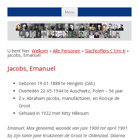
Skip
Menu
to
content
U bent hier:
Welkom
»
Alle Personen
»
Slachtoffers C t/m K
»
Jacobs, Emanuel
Jacobs, Emanuel
Geboren 19-01-1888 te Hengelo (Gld.)
Overleden 22-05-1944 te Auschwitz, Polen – 56 jaar
Z.v. Abraham Jacobs, manufacturier, en Roosje de
Groot
Gehuwd in 1922 met Kitty Hillesum
Emanuel, Max genoemd, woonde van juni 1900 tot april 1901
bij zijn tante Jane Krukziener-de Groot te Oldenzaal. Daarna