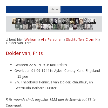
Skip
Menu
to
content
U bent hier:
Welkom
»
Alle Personen
»
Slachtoffers C t/m K
»
Dolder van, Frits
Dolder van, Frits
Geboren 22-5-1919 te Rotterdam
Overleden 01-09-1944 te Ayles, Conuty Kent, Engeland
– 25 jaar
Z.v. Theodorus Henricus van Dolder, chauffeur, en
Geertruida Barbara Fürster
Frits woonde sinds augustus 1928 aan de Steenstraat 33 te
Oldenzaal.