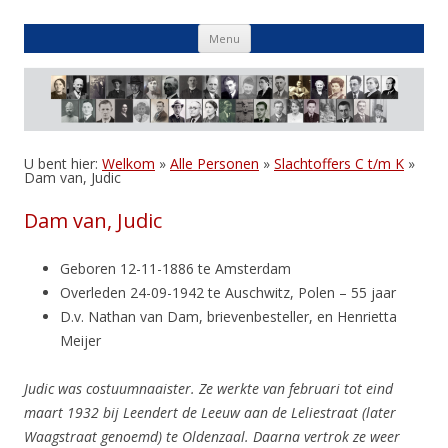
Skip
Menu
to
content
U bent hier:
Welkom
»
Alle Personen
»
Slachtoffers C t/m K
»
Dam van, Judic
Dam van, Judic
Geboren 12-11-1886 te Amsterdam
Overleden 24-09-1942 te Auschwitz, Polen – 55 jaar
D.v. Nathan van Dam, brievenbesteller, en Henrietta
Meijer
Judic was costuumnaaister. Ze werkte van februari tot eind
maart 1932 bij Leendert de Leeuw aan de Leliestraat (later
Waagstraat genoemd) te Oldenzaal. Daarna vertrok ze weer