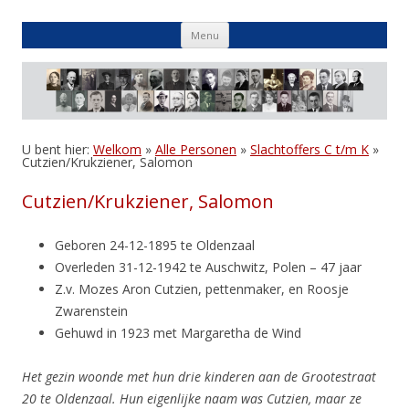
Skip
Menu
to
content
U bent hier:
Welkom
»
Alle Personen
»
Slachtoffers C t/m K
»
Cutzien/Krukziener, Salomon
Cutzien/Krukziener, Salomon
Geboren 24-12-1895 te Oldenzaal
Overleden 31-12-1942 te Auschwitz, Polen – 47 jaar
Z.v. Mozes Aron Cutzien, pettenmaker, en Roosje
Zwarenstein
Gehuwd in 1923 met Margaretha de Wind
Het gezin woonde met hun drie kinderen aan de Grootestraat
20 te Oldenzaal. Hun eigenlijke naam was Cutzien, maar ze