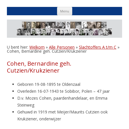
Skip
Menu
to
content
U bent hier:
Welkom
»
Alle Personen
»
Slachtoffers A t/m C
»
Cohen, Bernardine geh. Cutzien/Krukziener
Cohen, Bernardine geh.
Cutzien/Krukziener
Geboren 19-08-1895 te Oldenzaal
Overleden 16-07-1943 te Sobibor, Polen – 47 jaar
D.v. Mozes Cohen, paardenhandelaar, en Emma
Steinweg
Gehuwd in 1919 met Meijer/Maurits Cutzien ook
Krukziener, onderwijzer