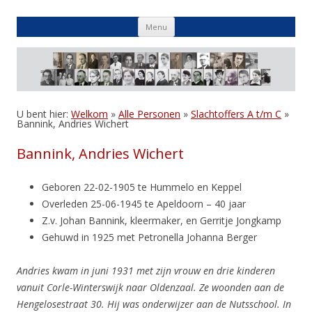
Skip
Menu
to
content
U bent hier:
Welkom
»
Alle Personen
»
Slachtoffers A t/m C
»
Bannink, Andries Wichert
Bannink, Andries Wichert
Geboren 22-02-1905 te Hummelo en Keppel
Overleden 25-06-1945 te Apeldoorn – 40 jaar
Z.v. Johan Bannink, kleermaker, en Gerritje Jongkamp
Gehuwd in 1925 met Petronella Johanna Berger
Andries kwam in juni 1931 met zijn vrouw en drie kinderen
vanuit Corle-Winterswijk naar Oldenzaal. Ze woonden aan de
Hengelosestraat 30. Hij was onderwijzer aan de Nutsschool.
In