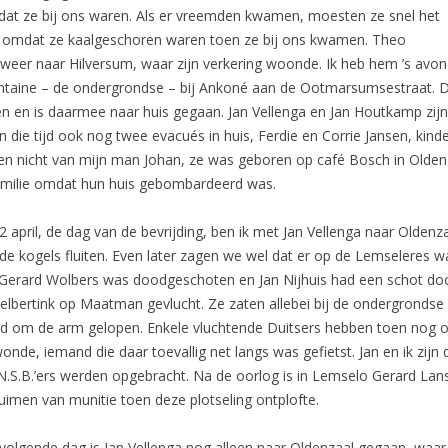
l dat ze bij ons waren. Als er vreemden kwamen, moesten ze snel het
op, omdat ze kaalgeschoren waren toen ze bij ons kwamen. Theo
de weer naar Hilversum, waar zijn verkering woonde. Ik heb hem ’s avo
antaine – de ondergrondse – bij Ankoné aan de Ootmarsumsestraat. 
n en is daarmee naar huis gegaan. Jan Vellenga en Jan Houtkamp zijn
n die tijd ook nog twee evacués in huis, Ferdie en Corrie Jansen, kind
en nicht van mijn man Johan, ze was geboren op café Bosch in Oldenz
amilie omdat hun huis gebombardeerd was.
2 april, de dag van de bevrijding, ben ik met Jan Vellenga naar Oldenz
de kogels fluiten. Even later zagen we wel dat er op de Lemseleres
. Gerard Wolbers was doodgeschoten en Jan Nijhuis had een schot doo
elbertink op Maatman gevlucht. Ze zaten allebei bij de ondergrondse
d om de arm gelopen. Enkele vluchtende Duitsers hebben toen nog 
onde, iemand die daar toevallig net langs was gefietst. Jan en ik zijn
N.S.B.’ers werden opgebracht. Na de oorlog is in Lemselo Gerard Lansi
uimen van munitie toen deze plotseling ontplofte.
volgende dag is Jan Vellenga nog alleen naar Oldenzaal gegaan, waar