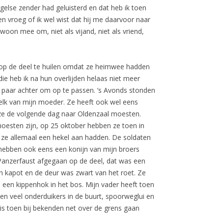
ngelse zender had geluisterd en dat heb ik toen
n vroeg of ik wel wist dat hij me daarvoor naar
woon mee om, niet als vijand, niet als vriend,
s op de deel te huilen omdat ze heimwee hadden
ie heb ik na hun overlijden helaas niet meer
 paar achter om op te passen. ’s Avonds stonden
melk van mijn moeder. Ze heeft ook wel eens
ze de volgende dag naar Oldenzaal moesten.
oesten zijn, op 25 oktober hebben ze toen in
r ze allemaal een hekel aan hadden. De soldaten
 hebben ook eens een konijn van mijn broers
Panzerfaust afgegaan op de deel, dat was een
en kapot en de deur was zwart van het roet. Ze
 een kippenhok in het bos. Mijn vader heeft toen
en veel onderduikers in de buurt, spoorweglui en
is toen bij bekenden net over de grens gaan