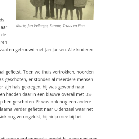
nds
Marie, Jan Vellenga, Sannie, Truus en Fien
Daar
 de
eren
aal en getrouwd met Jan Jansen. Alle kinderen
aal gefietst. Toen we thuis vertrokken, hoorden
 was geschoten, er stonden al meerdere mensen
r zijn hals gekregen, hij was gewond naar
 en hadden daar in een blauwe overall met BS-
op hen geschoten. Er was ook nog een andere
 daarna verder gefietst naar Oldenzaal waar net
nk nog verongelukt, hij hielp mee bij het
 hij toen werd opgepakt omdat hij geen papieren