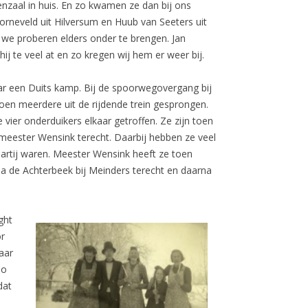
nzaal in huis. En zo kwamen ze dan bij ons
rneveld uit Hilversum en Huub van Seeters uit
 we proberen elders onder te brengen. Jan
 te veel at en zo kregen wij hem er weer bij.
ar een Duits kamp. Bij de spoorwegovergang bij
 toen meerdere uit de rijdende trein gesprongen.
vier onderduikers elkaar getroffen. Ze zijn toen
meester Wensink terecht. Daarbij hebben ze veel
rtij waren. Meester Wensink heeft ze toen
a de Achterbeek bij Meinders terecht en daarna
ght
or
aar
lo
dat