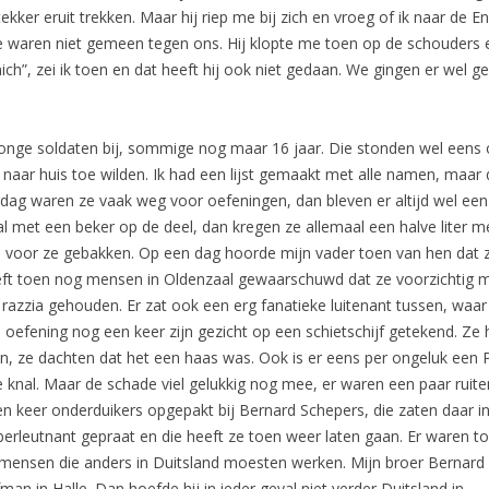
kker eruit trekken. Maar hij riep me bij zich en vroeg of ik naar de E
ze waren niet gemeen tegen ons. Hij klopte me toen op de schouders e
h”, zei ik toen en dat heeft hij ook niet gedaan. We gingen er wel ge
 jonge soldaten bij, sommige nog maar 16 jaar. Die stonden wel een
naar huis toe wilden. Ik had een lijst gemaakt met alle namen, maar d
dag waren ze vaak weg voor oefeningen, dan bleven er altijd wel een
l met een beker op de deel, dan kregen ze allemaal een halve liter 
voor ze gebakken. Op een dag hoorde mijn vader toen van hen dat 
eft toen nog mensen in Oldenzaal gewaarschuwd dat ze voorzichtig m
razzia gehouden. Er zat ook een erg fanatieke luitenant tussen, waa
 oefening nog een keer zijn gezicht op een schietschijf getekend. Ze
, ze dachten dat het een haas was. Ook is er eens per ongeluk een 
ke knal. Maar de schade viel gelukkig nog mee, er waren een paar ruit
 keer onderduikers opgepakt bij Bernard Schepers, die zaten daar in
rleutnant gepraat en die heeft ze toen weer laten gaan. Er waren to
 mensen die anders in Duitsland moesten werken. Mijn broer Bernard 
fman in Halle. Dan hoefde hij in ieder geval niet verder Duitsland in.