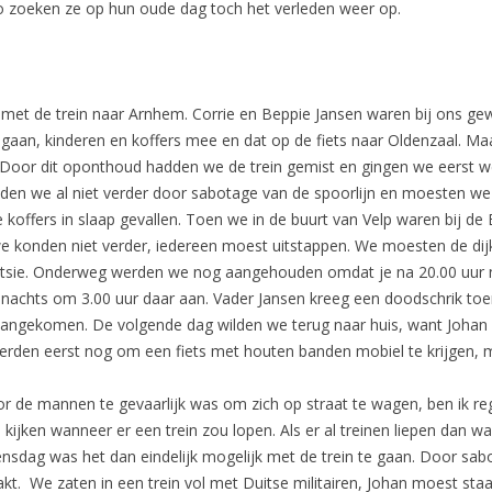
o zoeken ze op hun oude dag toch het verleden weer op.
met de trein naar Arnhem. Corrie en Beppie Jansen waren bij ons g
an, kinderen en koffers mee en dat op de fiets naar Oldenzaal. Maar 
 Door dit oponthoud hadden we de trein gemist en gingen we eerst wee
en we al niet verder door sabotage van de spoorlijn en moesten we 
koffers in slaap gevallen. Toen we in de buurt van Velp waren bij de
n we konden niet verder, iedereen moest uitstappen. We moesten de di
Betsie. Onderweg werden we nog aangehouden omdat je na 20.00 uur 
chts om 3.00 uur daar aan. Vader Jansen kreeg een doodschrik toen 
 aangekomen. De volgende dag wilden we terug naar huis, want Johan
erden eerst nog om een fiets met houten banden mobiel te krijgen, ma
 de mannen te gevaarlijk was om zich op straat te wagen, ben ik re
kijken wanneer er een trein zou lopen. Als er al treinen liepen dan wa
oensdag was het dan eindelijk mogelijk met de trein te gaan. Door 
. We zaten in een trein vol met Duitse militairen, Johan moest sta