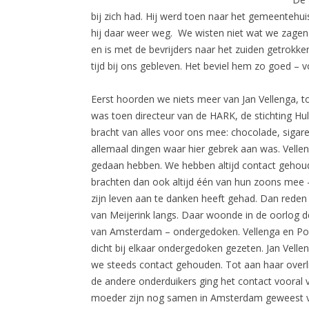
bij zich had. Hij werd toen naar het gemeentehui
hij daar weer weg. We wisten niet wat we zagen 
en is met de bevrijders naar het zuiden getrokk
tijd bij ons gebleven. Het beviel hem zo goed – vo
Eerst hoorden we niets meer van Jan Vellenga, 
was toen directeur van de HARK, de stichting Hulp
bracht van alles voor ons mee: chocolade, sigare
allemaal dingen waar hier gebrek aan was. Velle
gedaan hebben. We hebben altijd contact gehoud
brachten dan ook altijd één van hun zoons mee 
zijn leven aan te danken heeft gehad. Dan rede
van Meijerink langs. Daar woonde in de oorlog de
van Amsterdam – ondergedoken. Vellenga en Pola
dicht bij elkaar ondergedoken gezeten. Jan Vell
we steeds contact gehouden. Tot aan haar overl
de andere onderduikers ging het contact vooral 
moeder zijn nog samen in Amsterdam geweest voo