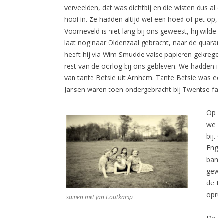
verveelden, dat was dichtbij en die wisten dus a
hooi in. Ze hadden altijd wel een hoed of pet 
Voorneveld is niet lang bij ons geweest, hij wil
laat nog naar Oldenzaal gebracht, naar de quar
heeft hij via Wim Smudde valse papieren gekrege
rest van de oorlog bij ons gebleven. We hadden i
van tante Betsie uit Arnhem. Tante Betsie was e
Jansen waren toen ondergebracht bij Twentse f
Op 
we 
bij
Eng
ban
gew
de 
opr
samen met Jan Houtkamp
De 