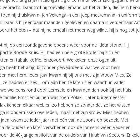
s gebracht. Daar trof hij toevallig iemand uit het zuiden, die hem h
toen hij thuiskwam, Jan Vellenga in een jeep met iemand in uniform b
en. Daar is hij een paar maanden gebleven en daarna is verder naar
oral het eten – dat hij helemaal niet meer weg wilde, hij is nog tot ju
tot hij op een zondagavond opeens weer voor de deur stond. Hij
actie Roode Kruis. Hij had een hele grote koffer bij zich en
tten en tabak, koffie, enzovoort. We keken onze ogen uit,
nga heeft het altijd bijzonder gewaardeerd wat we voor hem
en met hem, ieder jaar kwam hij bij ons met zijn vrouw Mies. Ze
– ze hadden er zes – om aan hen te laten zien waar hun vader
n we wel eens rond door Lemselo en kwamen dan ook bij het huis
 familie Ernst en bij hen was toen Polak – later burgemeester
k kenden elkaar wel, en zo hebben ze zonder dat ze het wisten
enga is ondertussen overleden, maar met zijn vrouw Mies hebben
ijden kwam ze ieder jaar met één van de zoons op bezoek. Met
via de ouders en later verschenen ook de jongens weer. Vader en
r de 40-jarige bruiloft van de ouders van Huub van Seeters. Enkele 