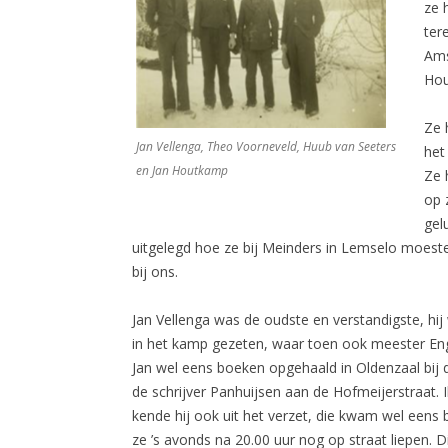
ze 
ter
Ams
Hou
Ze 
Jan Vellenga, Theo Voorneveld, Huub van Seeters
het
en Jan Houtkamp
Ze 
op 
gel
uitgelegd hoe ze bij Meinders in Lemselo moest
bij ons.
Jan Vellenga was de oudste en verstandigste, hij
in het kamp gezeten, waar toen ook meester Eng
Jan wel eens boeken opgehaald in Oldenzaal bij
de schrijver Panhuijsen aan de Hofmeijerstraat.
kende hij ook uit het verzet, die kwam wel eens
ze ’s avonds na 20.00 uur nog op straat liepen. 