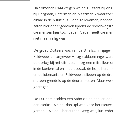
Half oktober 1944 kregen we de Duitsers bij ons 
bij Bergman, Peterman en Maatman – waar toen d
elkaar in de buurt dus. Toen ze kwamen, hadden 
zaten hier ondergedoken tijdens de spoorwegstak
die mensen hier toch deden. Vader heeft die me
niet meer veilig was.
De groep Duitsers was van de 3.Fallschirmjäger-
Feldwebel en ongeveer vijftig soldaten ingekwart
de oorlog bij het uitmesten nog een mitrailleur 
in de koeienstal en in de potstal, de hoge heren
en de luitenants en Feldwebels sliepen op de dr
meteen grendels op de deuren zetten. Maar we he
gedragen.
De Duitsers hadden een radio op de deel en de 
een eierkist. Als het dan tijd was voor het nieu
gemerkt. Als de Oberleutnant weg was, luisterden