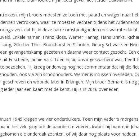
ertrokken, mijn broers moesten ze toen met paard en wagen naar het
Ardennen vertrokken, waar ze moesten vechten tijdens het Ardennenof
loopgraven, dat hij in deze barre omstandigheden met warmte dacht aa
veld. Enkele namen: Franz Kloss, Werner Hannig, Hans Brinks, Richar
sang, Günther Thiel, Brunkhorst en Schöber, Georg Schwarz en Hein
 een gevangeniskamp gezeten en daarna weer contact gezocht. Een 
it Enschede, Jannie Valk. Toen hij bij ons ingekwartierd was, heeft h
te bezoeken. Hij kreeg onderweg nog het commentaar dat hij die fie
houden, ook via zijn schoonouders. Werner is intussen overleden. O
en geschreven en woonde later in Erlangen. Mijn broer Bernard is nog 
eder jaar een kaart met de kerst. Hij is in 2016 overleden.
januari 1945 kregen we vier onderduikers. Toen mijn vader ‘s morgen
uur in het veld ging om de paarden te voeren, kwam hij buurman Joh
gekomen die onderdak zochten, of wij daar nog plaats voor hadden. 