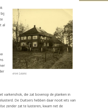
ok
bij
ze
t al
na
ons
amer
der
erve Laans
et varkenshok, die zat bovenop de planken in
eluisterd. De Duitsers hebben daar nooit iets van
lse zender zat te luisteren, kwam net de