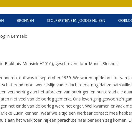
Skip
to
EN
BRONNEN
STOLPERSTEINE EN JOODSE HUIZEN
OORLOG
content
ALSE MILITAIREN
JOODSE BEZITTINGEN IN
log in Lemselo
OLDENZAAL
ERDEN OLDENZAAL
INGSFEEST
ie Blokhuis-Mensink +2016), geschreven door Mariët Blokhuis
S 1940-1945 OLDENZAAL
erinneren, dat was in september 1939. We waren op de bruiloft van J
t schitterend mooi weer. Mijn vader dacht eerst nog dat ze patrouille 
en versperring aan het afbreken van putringen en puntdraad die da
jaren niet veel van de oorlog gemerkt. Ons leven ging gewoon z’n gan
egen het einde van de oorlog werd het erger. Wel kwamen er vaak mens
n Mieke Ludin kennen, waar we altijd een dierbaar contact mee hebb
ns huis aan het werk toen hij een parachute naar beneden zag komen. 