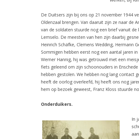
De Duitsers zijn bij ons op 21 november 1944 v
Oldenzaal brengen. Van daaruit zijn ze naar de 
van de soldaten stuurde nog een brief vanuit de 
Lemselo. De meesten van hen zijn daarbij gesneu
Heinrich Schäfke, Clemens Wedding, Hermann Ge
Sommigen hebben eerst nog een aantal jaren in
Werner Hannig, hij was getrouwd met een meisje u
fiets geleend om zijn schoonouders in Enschede 
hebben gestolen. We hebben nog lang contact ge
heeft de oorlog overleefd, hij heeft ons nog jar
hem op bezoek geweest, Franz Kloss stuurde nog i
Onderduikers.
In 
sch
aan