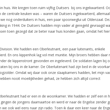
in huis. We kregen toen ruim vijftig Duitsers bij ons ingekwartierd. O
e centrale keuken was – waren de Duitsers ingekwartierd, allemaal 
we nog onderduikers in huis, een paar spoorweglui uit Oldenzaal. De
ing in 1944. De Duitsers hadden mijn vader al geregeld gevraagd wa
nsen toen gezegd dat ze beter naar huis konden gaan, omdat het hier
Division. We hadden een Oberleutnant, een paar luitenants, enkele
ierd. En ons kippenhok lag vol met munitie. Mijn broers hebben daar 
onder de kippenstront gevonden en ingeleverd. De soldaten lagen bij 
 zaten bij ons in de kamer. De Oberluitenant had zijn bed in de voork
oogzolder. Omdat wij daar ook onze slaapkamers hadden, liet mijn va
bben nooit moeilijkheden gehad, ze hebben zich altijd correct
Oberleutnant had er een in de woonkamer. We hadden er zelf een in h
ws gingen de jongens daarnaartoe en werd er naar de Engelse zender g
 we ook wel eens naar zijn radio. Toen ik daar een keer naar de Enge