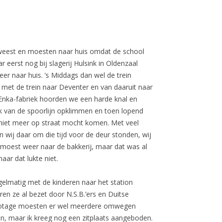
eweest en moesten naar huis omdat de school
eerst nog bij slagerij Hulsink in Oldenzaal
r naar huis. ’s Middags dan wel de trein
met de trein naar Deventer en van daaruit naar
 Enka-fabriek hoorden we een harde knal en
jk van de spoorlijn opklimmen en toen lopend
niet meer op straat mocht komen. Met veel
wij daar om die tijd voor de deur stonden, wij
 moest weer naar de bakkerij, maar dat was al
ar dat lukte niet.
gelmatig met de kinderen naar het station
ren ze al bezet door N.S.B.’ers en Duitse
sabotage moesten er wel meerdere omwegen
an, maar ik kreeg nog een zitplaats aangeboden.