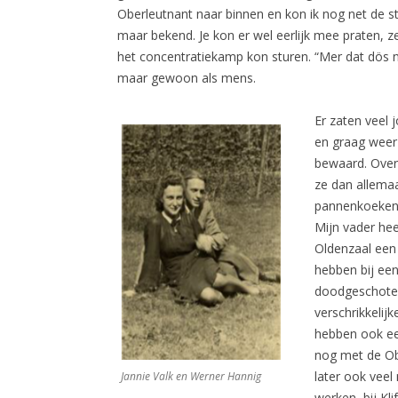
Oberleutnant naar binnen en kon ik nog net de ste
maar bekend. Je kon er wel eerlijk mee praten, 
het concentratiekamp kon sturen. “Mer dat dös nic
maar gewoon als mens.
Er zaten veel
en graag weer 
bewaard. Over
ze dan allemaa
pannenkoeken 
Mijn vader he
Oldenzaal een 
hebben bij een
doodgeschoten
verschrikkelij
hebben ook een
nog met de Obe
later ook veel
Jannie Valk en Werner Hannig
werken, bij Kli