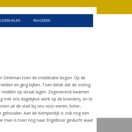
SVERHALEN
REAGEREN
INFORMATIE
GASTENBOEK
LINKEN
DISCLAIMER
an Derkman toen de mobilisatie begon. Op de
hielden en ging kijken. Toen bleek dat de oorlog
ar midden op straat lagen. Zegevierend kwamen
g met ons dagelijkse werk op de boerderij, en te
en uit de stad bij ons voor eieren, boter,
en gehouden. Aan de Kemperdijk is ook nog een
Die man is toen nog naar Engelboer gevlucht waar