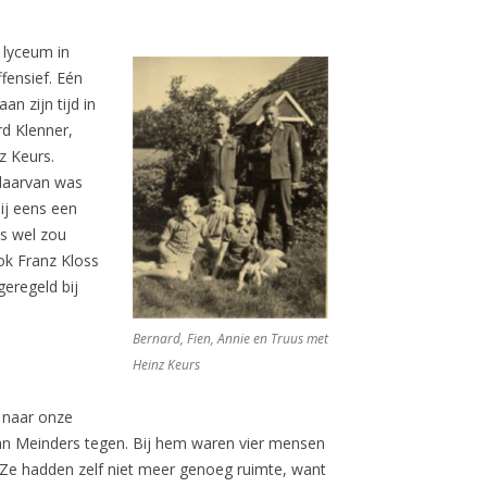
 lyceum in
fensief. Eén
n zijn tijd in
d Klenner,
z Keurs.
daarvan was
ij eens een
ts wel zou
ok Franz Kloss
geregeld bij
Bernard, Fien, Annie en Truus met
Heinz Keurs
s naar onze
an Meinders tegen. Bij hem waren vier mensen
Ze hadden zelf niet meer genoeg ruimte, want