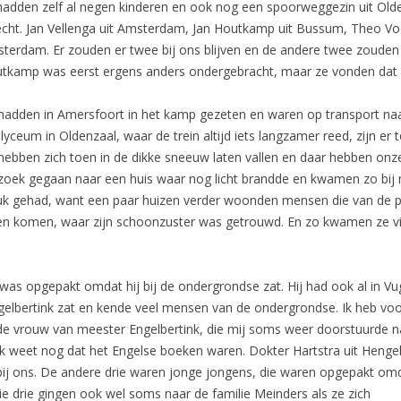
hadden zelf al negen kinderen en ook nog een spoorweggezin uit Olde
echt. Jan Vellenga uit Amsterdam, Jan Houtkamp uit Bussum, Theo Voo
terdam. Er zouden er twee bij ons blijven en de andere twee zouden
tkamp was eerst ergens anders ondergebracht, maar ze vonden dat hij
hadden in Amersfoort in het kamp gezeten en waren op transport na
 lyceum in Oldenzaal, waar de trein altijd iets langzamer reed, zijn er
hebben zich toen in de dikke sneeuw laten vallen en daar hebben onze 
zoek gegaan naar een huis waar nog licht brandde en kwamen zo bij 
uk gehad, want een paar huizen verder woonden mensen die van de pa
en komen, waar zijn schoonzuster was getrouwd. En zo kwamen ze vi
 was opgepakt omdat hij bij de ondergrondse zat. Hij had ook al in Vu
elbertink zat en kende veel mensen van de ondergrondse. Ik heb vo
 de vrouw van meester Engelbertink, die mij soms weer doorstuurde n
 Ik weet nog dat het Engelse boeken waren. Dokter Hartstra uit Henge
 bij ons. De andere drie waren jonge jongens, die waren opgepakt om
Die drie gingen ook wel soms naar de familie Meinders als ze zich