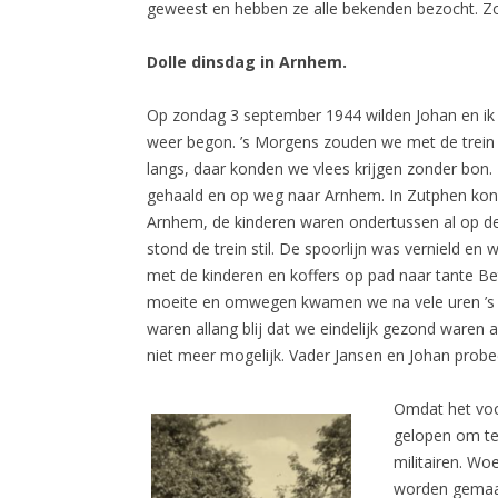
geweest en hebben ze alle bekenden bezocht. Z
Dolle dinsdag in Arnhem.
Op zondag 3 september 1944 wilden Johan en ik 
weer begon. ’s Morgens zouden we met de trein ga
langs, daar konden we vlees krijgen zonder bon.
gehaald en op weg naar Arnhem. In Zutphen kond
Arnhem, de kinderen waren ondertussen al op de 
stond de trein stil. De spoorlijn was vernield e
met de kinderen en koffers op pad naar tante 
moeite en omwegen kwamen we na vele uren ’s na
waren allang blij dat we eindelijk gezond waren
niet meer mogelijk. Vader Jansen en Johan probe
Omdat het voor
gelopen om te 
militairen. W
worden gemaakt