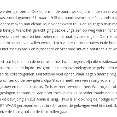
werden genoemd. Ook bij ons in de buurt, ook bij ons in de straat 
was zaterdagavond 31 maart 1945 dat buurtbewoonster ’s avonds bije
 te maken aan elkaar. Mijn vader kwam thuis en zei tegen mijn moe
 bevrijd. Want het gerucht ging dat de Engelsen op weg waren richt
t we ons niet moeten bemoeien me de haatgevoelens. Jans Damink de
r ook niets van willen weten. Toch zijn er oproerkraaiers in de buurt
h niet mee inlaat. Een bijzondere en vreemde situatie ontstaat. Het 
raat bij ons aan de deur of er niet twee jongens zijn die misdienaar 
ls misdienaar bij de Hoogmis. Er is een inzamelingsactie gehouden o
l van de collectegelden. Ontzettend veel ophef, waar dagen daarna n
s wachten op de bevrijders. Opa Steven heeft een verrassing voor mijn 
ingtouw en een hinkeldoos. Ze is er zeer tevreden mee. We mogen tot 
geslagen Telraam en ‘aap noot mies’-plankjes. Moeder maakt een pudd
ien de bevrijding en zus Annie is jarig. Thuis is er ook nog de nodige 
IET WAAR geroepen en dat bracht onder de gelovigen veel hilariteit. Ik
eize de fotograaf op de foto zullen gaan.