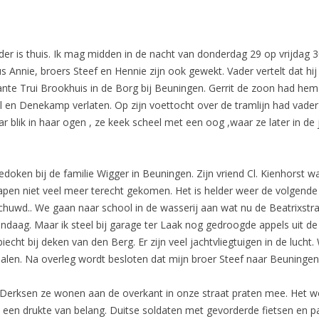
ader is thuis. Ik mag midden in de nacht van donderdag 29 op vrijdag 
Annie, broers Steef en Hennie zijn ook gewekt. Vader vertelt dat hij 
e Trui Brookhuis in de Borg bij Beuningen. Gerrit de zoon had hem ver
 en Denekamp verlaten. Op zijn voettocht over de tramlijn had vader o
haar blik in haar ogen , ze keek scheel met een oog ,waar ze later in 
doken bij de familie Wigger in Beuningen. Zijn vriend Cl. Kienhorst w
lapen niet veel meer terecht gekomen. Het is helder weer de volgende
uwd.. We gaan naar school in de wasserij aan wat nu de Beatrixstra
daag. Maar ik steel bij garage ter Laak nog gedroogde appels uit de s
biecht bij deken van den Berg. Er zijn veel jachtvliegtuigen in de luch
alen. Na overleg wordt besloten dat mijn broer Steef naar Beuningen
 Derksen ze wonen aan de overkant in onze straat praten mee. Het w
een drukte van belang. Duitse soldaten met gevorderde fietsen en pa