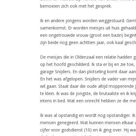
bemoeien zich ook met het gesprek.
Ik en andere jongens worden weggestuurd. Gerrit
samenkomst. Er worden meisjes uit huis gehaal
een ongetrouwde vrouw (groot een bazin) begint 
zijn beide nog geen achttien jaar, ook kaal gesc
De meisjes die in Oldenzaal een relatie hadden
op het hoofd geschilderd. Ik sta er bij en zie to
garage Snijders. En dan plotseling komt daar aang
En het was afgelopen. Snijders de vader van mijn
wil gaan. Staat daar die oude altijd mopperende J
te klein. Ik was de jongste, de brutaalste en ik 
intens in bed. Wat een onrecht hebben ze die m
Ik was al opstandig en wordt nog opstandiger. I
mensen genegeerd. Wat kunnen mensen elkaar aan
cijfer voor godsdienst (10) en ik ging over. Hij 