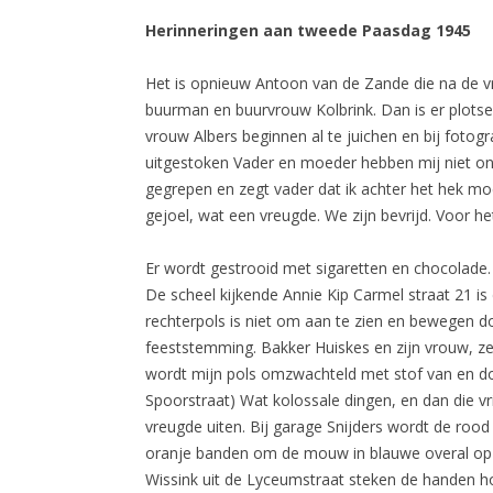
Herinneringen aan tweede Paasdag 1945
Het is opnieuw Antoon van de Zande die na de vro
buurman en buurvrouw Kolbrink. Dan is er plotsel
vrouw Albers beginnen al te juichen en bij fotogr
uitgestoken Vader en moeder hebben mij niet ond
gegrepen en zegt vader dat ik achter het hek moe
gejoel, wat een vreugde. We zijn bevrijd. Voor 
Er wordt gestrooid met sigaretten en chocolade. 
De scheel kijkende Annie Kip Carmel straat 21 is
rechterpols is niet om aan te zien en bewegen doe
feeststemming. Bakker Huiskes en zijn vrouw, ze 
wordt mijn pols omzwachteld met stof van en do
Spoorstraat) Wat kolossale dingen, en dan die vr
vreugde uiten. Bij garage Snijders wordt de roo
oranje banden om de mouw in blauwe overal op st
Wissink uit de Lyceumstraat steken de handen ho