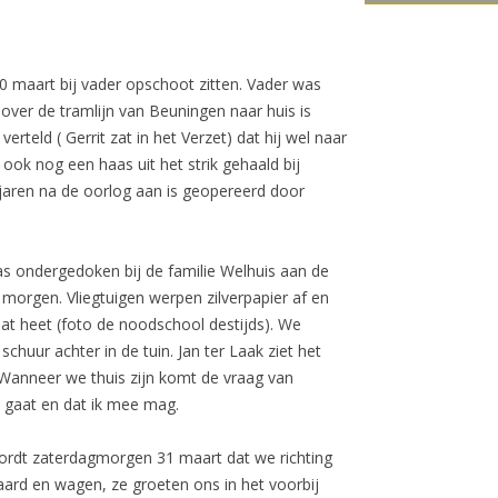
30 maart bij vader opschoot zitten. Vader was
over de tramlijn van Beuningen naar huis is
teld ( Gerrit zat in het Verzet) dat hij wel naar
ok nog een haas uit het strik gehaald bij
de jaren na de oorlog aan is geopereerd door
as ondergedoken bij de familie Welhuis aan de
 morgen. Vliegtuigen werpen zilverpapier af en
at heet (foto de noodschool destijds). We
chuur achter in de tuin. Jan ter Laak ziet het
t. Wanneer we thuis zijn komt de vraag van
 gaat en dat ik mee mag.
ordt zaterdagmorgen 31 maart dat we richting
ard en wagen, ze groeten ons in het voorbij