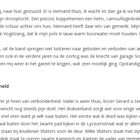
, naar huis gestuurd. Er is niemand thuis, ik wacht en dan ga ik via
mijn strooptocht. Een pistool, koppelriemen een helm, camouflagedoek 
 de schuur achter ons huis. Niemand heeft daar iets van gemerkt. Mijn 
e Vogelzang, dat ik mijn pols in lauw warm boorwater moet houden. Da
d, uit de band springen niet luisteren naar geboden en verboden van a
ven ook in de verdere jaren na de oorlog was de knecht van garage Sni
mij weer in het gareel te krijgen, wat zeer moeilijk ging. Opstandig
held
r je heen van verbondenheid. Vader is weer thuis, broer Gerard is te
richt nog steeds pijn doet. Het drukverband zorgt wel voor enige verl
nel eten want je wilt naar buiten. Het eerste wat ik deed was kijken o
 buiten door het zwarte pad kijken in de Lyceumstraat wat er allemaa
taan bij kruidenier Vlutters voor de deur. Willie Vlutters staat met z
e Bolink staat te oreren zwarte Kamerich en Kaptein de vader van Henn