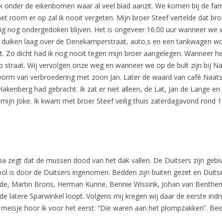
onder de eikenbomen waar al veel blad aanzit. We komen bij de famil
et room er op zal ik nooit vergeten. Mijn broer Steef vertelde dat 
ig nog ondergedoken blijven. Het is ongeveer 16.00 uur wanneer we w
igen duiken laag over de Denekamperstraat, auto,s en een tankwagen
oot. Zo dicht had ik nog nooit tegen mijn broer aangelegen. Wanneer he
p straat. Wij vervolgen onze weg en wanneer we op de bult zijn bij N
orm van verbroedering met zoon Jan. Later de waard van café Naats o
akenberg had gebracht. Ik zat er niet alleen, de Lat, Jan de Lange e
 mijn Joke. Ik kwam met broer Steef veilig thuis zaterdagavond rond
a zegt dat de mussen dood van het dak vallen. De Duitsers zijn geb
l is door de Duitsers ingenomen. Bedden zijn buiten gezet en Duitse
de, Martin Brons, Herman Kunne, Bennie Wissink, Johan van Benthem,
de latere Sparwinkel loopt. Volgens mij kregen wij daar de eerste in
 meisje hoor ik voor het eerst: “Die waren aan het plompzakken”. Be