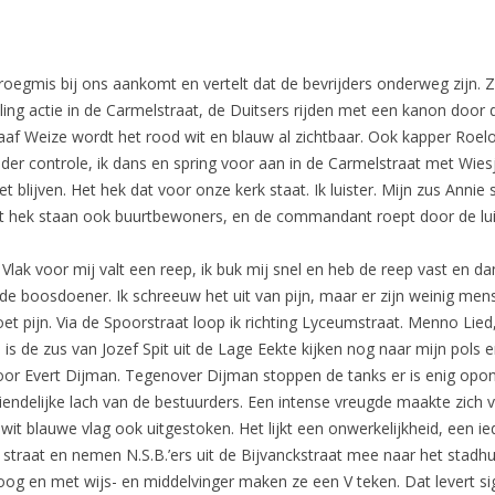
egmis bij ons aankomt en vertelt dat de bevrijders onderweg zijn. Zu
ing actie in de Carmelstraat, de Duitsers rijden met een kanon door de
aaf Weize wordt het rood wit en blauw al zichtbaar. Ook kapper Roelof
er controle, ik dans en spring voor aan in de Carmelstraat met Wiesj
t blijven. Het hek dat voor onze kerk staat. Ik luister. Mijn zus Anni
het hek staan ook buurtbewoners, en de commandant roept door de lui
Vlak voor mij valt een reep, ik buk mij snel en heb de reep vast en da
 de boosdoener. Ik schreeuw het uit van pijn, maar er zijn weinig me
t pijn. Via de Spoorstraat loop ik richting Lyceumstraat. Menno Lied,
is de zus van Jozef Spit uit de Lage Eekte kijken nog naar mijn pols
or Evert Dijman. Tegenover Dijman stoppen de tanks er is enig opont
iendelijke lach van de bestuurders. Een intense vreugde maakte zich v
d wit blauwe vlag ook uitgestoken. Het lijkt een onwerkelijkheid, ee
raat en nemen N.S.B.’ers uit de Bijvanckstraat mee naar het stadhui
og en met wijs- en middelvinger maken ze een V teken. Dat levert si