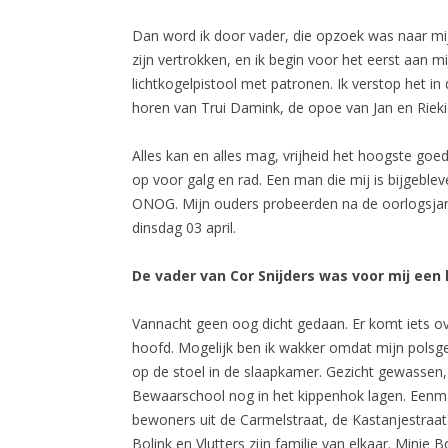
Dan word ik door vader, die opzoek was naar mij
zijn vertrokken, en ik begin voor het eerst aan 
lichtkogelpistool met patronen. Ik verstop het in
horen van Trui Damink, de opoe van Jan en Rieki
Alles kan en alles mag, vrijheid het hoogste goe
op voor galg en rad. Een man die mij is bijgeble
ONOG. Mijn ouders probeerden na de oorlogsjaren 
dinsdag 03 april.
De vader van Cor Snijders was voor mij een 
Vannacht geen oog dicht gedaan. Er komt iets ove
hoofd. Mogelijk ben ik wakker omdat mijn polsgew
op de stoel in de slaapkamer. Gezicht gewassen, s
Bewaarschool nog in het kippenhok lagen. Eenmaal
bewoners uit de Carmelstraat, de Kastanjestraat s
Bolink en Vlutters zijn familie van elkaar. Mini