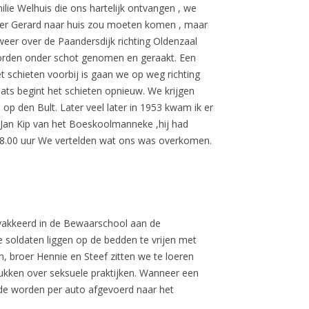
ie Welhuis die ons hartelijk ontvangen , we
broer Gerard naar huis zou moeten komen , maar
eer over de Paandersdijk richting Oldenzaal
 worden onder schot genomen en geraakt. Een
t schieten voorbij is gaan we op weg richting
aats begint het schieten opnieuw. We krijgen
p den Bult. Later veel later in 1953 kwam ik er
n Jan Kip van het Boeskoolmanneke ,hij had
 18.00 uur We vertelden wat ons was overkomen.
ivakkeerd in de Bewaarschool aan de
 soldaten liggen op de bedden te vrijen met
 broer Hennie en Steef zitten we te loeren
drukken over seksuele praktijken. Wanneer een
ide worden per auto afgevoerd naar het