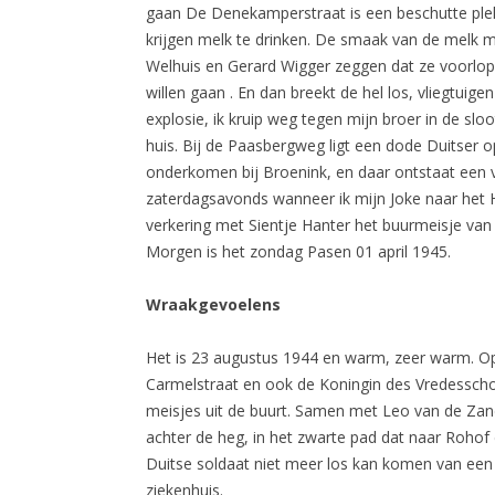
gaan De Denekamperstraat is een beschutte plek 
krijgen melk te drinken. De smaak van de melk m
Welhuis en Gerard Wigger zeggen dat ze voorlop
willen gaan . En dan breekt de hel los, vliegtu
explosie, ik kruip weg tegen mijn broer in de sl
huis. Bij de Paasbergweg ligt een dode Duitser o
onderkomen bij Broenink, en daar ontstaat een v
zaterdagsavonds wanneer ik mijn Joke naar het H
verkering met Sientje Hanter het buurmeisje van
Morgen is het zondag Pasen 01 april 1945.
Wraakgevoelens
Het is 23 augustus 1944 en warm, zeer warm. Op
Carmelstraat en ook de Koningin des Vredesschoo
meisjes uit de buurt. Samen met Leo van de Zan
achter de heg, in het zwarte pad dat naar Rohof 
Duitse soldaat niet meer los kan komen van een
ziekenhuis.