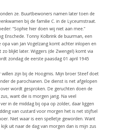
woonden ze. Buurtbewoners namen later toen de
enkwamen bij de familie C. in de Lyceumstraat.
der: “Sophie hier doen wij niet aan mee.”
ing Enschede. Tonny Kolbrink de buurman, een
 opa van Jan Vogelzang komt achter inlopen en
 zo blijkt later. Wiggers (de Zwengel) komt via
wordt zondag de eerste paasdag 01 april 1945
willen zijn bij de Hoogmis. Mijn broer Steef doet
nder de parochianen. De dienst is net afgelopen
og over wordt gesproken. De geruchten doen de
zus, want die is morgen jarig. Na veel
ver in de middag bij opa op zolder, daar liggen
ing van custard voor morgen het is net stijfsel
rumoer. Niet waar is een spelletje geworden. Want
 kijk uit naar de dag van morgen dan is mijn zus