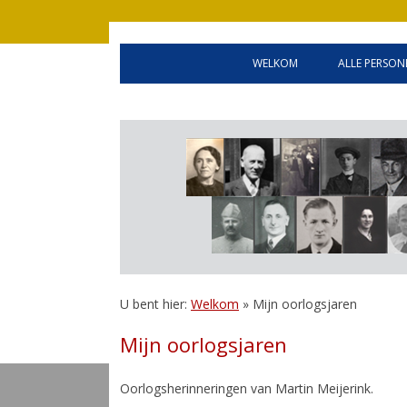
WELKOM
ALLE PERSON
WELCOME
OLDENZA
HANDLEIDING
GEALLIE
BEVRIJD
INWONER
U bent hier:
Welkom
»
Mijn oorlogsjaren
Mijn oorlogsjaren
Oorlogsherinneringen van Martin Meijerink.