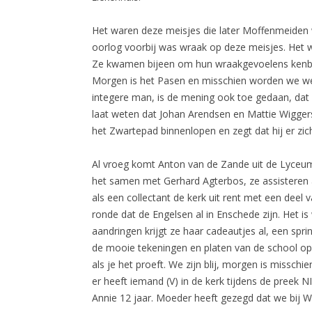
Het waren deze meisjes die later Moffenmeiden 
oorlog voorbij was wraak op deze meisjes. Het 
Ze kwamen bijeen om hun wraakgevoelens kenbaar
Morgen is het Pasen en misschien worden we wel
integere man, is de mening ook toe gedaan, da
laat weten dat Johan Arendsen en Mattie Wiggers e
het Zwartepad binnenlopen en zegt dat hij er zic
Al vroeg komt Anton van de Zande uit de Lyceumst
het samen met Gerhard Agterbos, ze assisteren a
als een collectant de kerk uit rent met een dee
ronde dat de Engelsen al in Enschede zijn. Het i
aandringen krijgt ze haar cadeautjes al, een spr
de mooie tekeningen en platen van de school op
als je het proeft. We zijn blij, morgen is missch
er heeft iemand (V) in de kerk tijdens de preek N
Annie 12 jaar. Moeder heeft gezegd dat we bij W