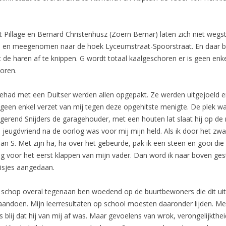
 Pillage en Bernard Christenhusz (Zoern Bernar) laten zich niet wegst
d en meegenomen naar de hoek Lyceumstraat-Spoorstraat. En daar b
de haren af te knippen. G wordt totaal kaalgeschoren er is geen enke
horen.
 gehad met een Duitser werden allen opgepakt. Ze werden uitgejoeld 
e, geen enkel verzet van mij tegen deze opgehitste menigte. De plek wa
erend Snijders de garagehouder, met een houten lat slaat hij op de me
 jeugdvriend na de oorlog was voor mij mijn held. Als ik door het zw
an S. Met zijn ha, ha over het gebeurde, pak ik een steen en gooi die 
krijg voor het eerst klappen van mijn vader. Dan word ik naar boven ges
eisjes aangedaan.
k schop overal tegenaan ben woedend op de buurtbewoners die dit uitv
doen. Mijn leerresultaten op school moesten daaronder lijden. Mee
was blij dat hij van mij af was. Maar gevoelens van wrok, verongelijkt