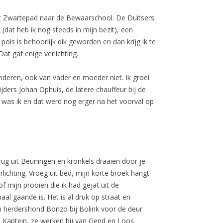
 het Zwartepad naar de Bewaarschool. De Duitsers
(dat heb ik nog steeds in mijn bezit), een
pols is behoorlijk dik geworden en dan krijg ik te
t gaf enige verlichting.
nderen, ook van vader en moeder niet. Ik groei
jders Johan Ophuis, de latere chauffeur bij de
 was ik en dat werd nog erger na het voorval op
rug uit Beuningen en kronkels draaien door je
ichting. Vroeg uit bed, mijn korte broek hangt
f mijn prooien die ik had gejat uit de
l gaande is. Het is al druk op straat en
ijn herdershond Bonzo bij Bolink voor de deur.
ie Kaptein, ze werken bij van Gend en Loos,