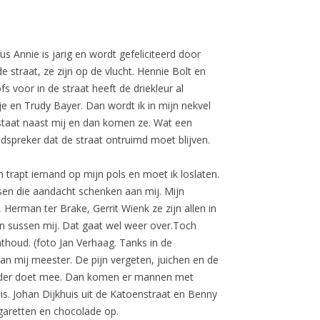
s Annie is jarig en wordt gefeliciteerd door
 straat, ze zijn op de vlucht. Hennie Bolt en
s voor in de straat heeft de driekleur al
e en Trudy Bayer. Dan wordt ik in mijn nekvel
e staat naast mij en dan komen ze. Wat een
dspreker dat de straat ontruimd moet blijven.
n trapt iemand op mijn pols en moet ik loslaten.
nsen die aandacht schenken aan mij. Mijn
 Herman ter Brake, Gerrit Wienk ze zijn allen in
 en sussen mij. Dat gaat wel weer over.Toch
houd. (foto Jan Verhaag. Tanks in de
an mij meester. De pijn vergeten, juichen en de
n ieder doet mee. Dan komen er mannen met
s. Johan Dijkhuis uit de Katoenstraat en Benny
garetten en chocolade op.