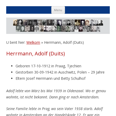
Skip
Menu
to
content
U bent hier:
Welkom
»
Herrmann, Adolf (Duits)
Herrmann, Adolf (Duits)
Geboren 17-10-1912 in Praag, Tjechien
Gestorben 30-09-1942 in Auschwitz, Polen – 29 Jahre
Eltern Josef Herrmann und Betty Schulhof
Adolf lebte von März bis Mai 1939 in Oldenzaal.
Wo er genau
wohnte, ist nicht bekannt.
Dann ging er nach Amsterdam.
Seine Familie lebte in Prag, wo sein Vater 1938 starb.
Adolf
wohnte in Amsterdam an der Handelskade 12.
Er war ein