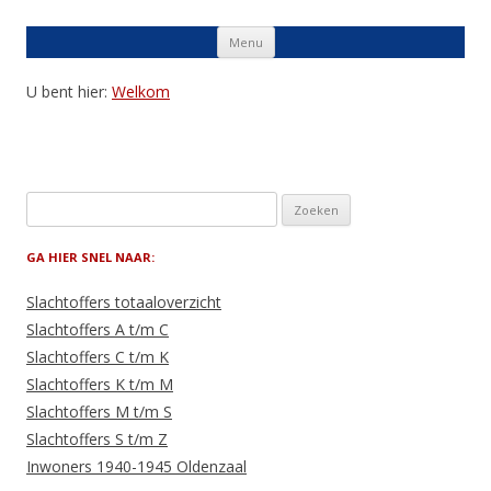
Skip
Menu
to
content
U bent hier:
Welkom
Zoeken
naar:
GA HIER SNEL NAAR:
Slachtoffers totaaloverzicht
Slachtoffers A t/m C
Slachtoffers C t/m K
Slachtoffers K t/m M
Slachtoffers M t/m S
Slachtoffers S t/m Z
Inwoners 1940-1945 Oldenzaal